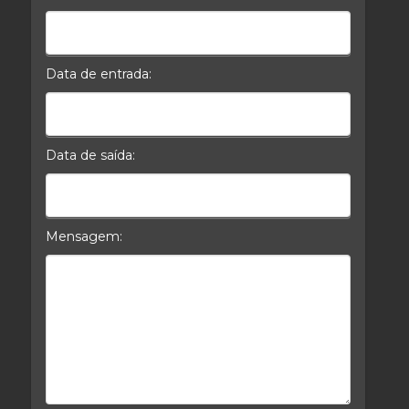
Celular*
Data de entrada:
Data da Entrada
Data de saída:
Data da Saída
Mensagem:
Mensagem