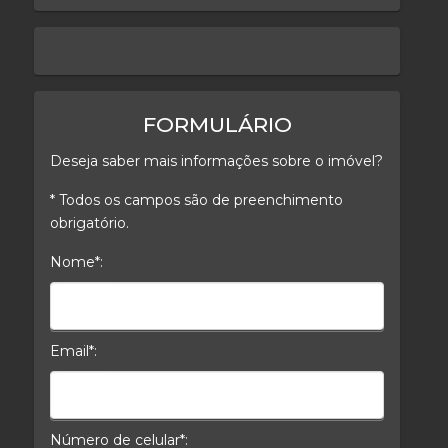
keyboard_arrow_left
keyboard_arrow_right
FORMULÁRIO
Deseja saber mais informações sobre o imóvel?
* Todos os campos são de preenchimento
obrigatório.
Nome*:
Nome*
Email*:
E-mail*
Número de celular*: