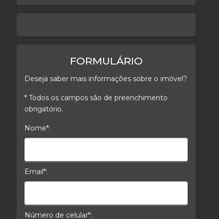
keyboard_arrow_left
keyboard_arrow_right
FORMULÁRIO
Deseja saber mais informações sobre o imóvel?
* Todos os campos são de preenchimento
obrigatório.
Nome*:
Nome*
Email*:
E-mail*
Número de celular*: