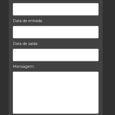
Celular*
Data de entrada:
Data da Entrada
Data de saída:
Data da Saída
Mensagem:
Mensagem