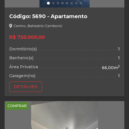
Código: 5690 - Apartamento
location_on
Centro, Balneário Camboriú
R$ 750.000,00
Dormitório(s)
1
Banheiro(s)
1
Área Privativa
2
66,00m
Garagem(ns)
1
DETALHES
COMPRAR