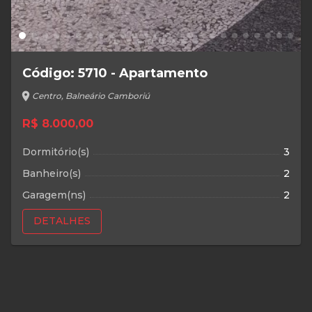
Código: 5710 - Apartamento
location_on
Centro, Balneário Camboriú
R$ 8.000,00
Dormitório(s)
3
Banheiro(s)
2
Garagem(ns)
2
DETALHES