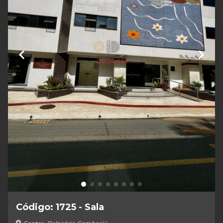
keyboard_arrow_left
keyboard_arrow_right
Código: 1725 - Sala