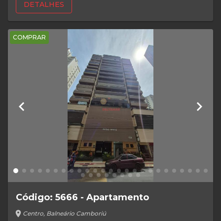
DETALHES
COMPRAR
keyboard_arrow_left
keyboard_arrow_right
Código: 5666 - Apartamento
location_on
Centro, Balneário Camboriú