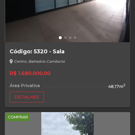
Código: 5320 - Sala
location_on
Centro, Balneário Camboriú
R$ 1.680.000,00
Área Privativa
2
48,17m
DETALHES
COMPRAR