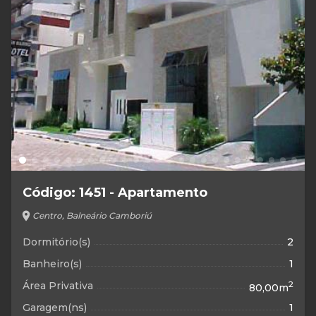
Código: 1451 - Apartamento
location_on
Centro, Balneário Camboriú
Dormitório(s)
2
Banheiro(s)
1
Área Privativa
2
80,00m
Garagem(ns)
1