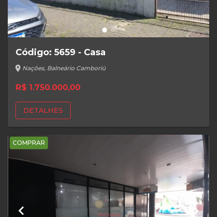
Código: 5659 - Casa
location_on
Nações, Balneário Camboriú
R$ 1.750.000,00
DETALHES
COMPRAR
keyboard_arrow_left
keyboard_arrow_right