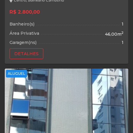
location_on
Centro, Balneário Camboriú
R$ 2.800,00
Banheiro(s)
1
Área Privativa
2
46,00m
Garagem(ns)
1
DETALHES
ALUGUEL