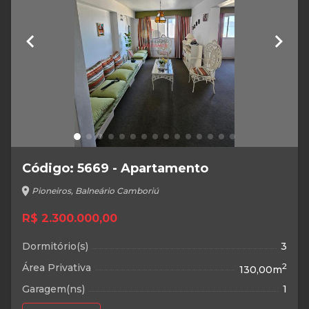
keyboard_arrow_left
keyboard_arrow_right
Código: 5669 - Apartamento
location_on
Pioneiros, Balneário Camboriú
R$ 2.300.000,00
Dormitório(s)
3
Área Privativa
2
130,00m
Garagem(ns)
1