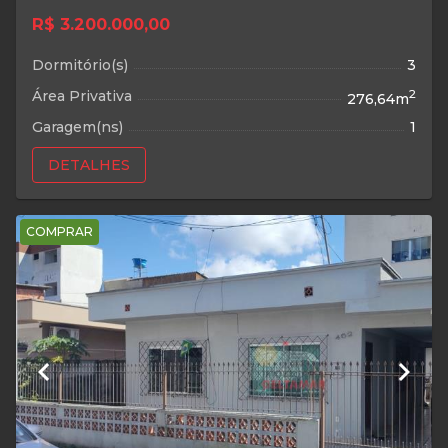
R$ 3.200.000,00
Dormitório(s)
3
Área Privativa
2
276,64m
Garagem(ns)
1
DETALHES
COMPRAR
keyboard_arrow_left
keyboard_arrow_right