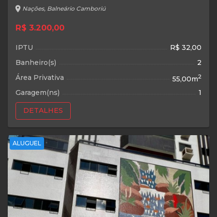
location_on
Nações, Balneário Camboriú
R$ 3.200,00
IPTU
R$ 32,00
Banheiro(s)
2
Área Privativa
2
55,00m
Garagem(ns)
1
DETALHES
ALUGUEL