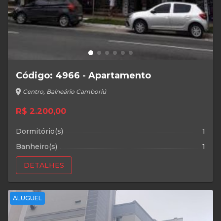
Código: 4966 - Apartamento
location_on
Centro, Balneário Camboriú
R$ 2.200,00
Dormitório(s)
1
Banheiro(s)
1
DETALHES
ALUGUEL