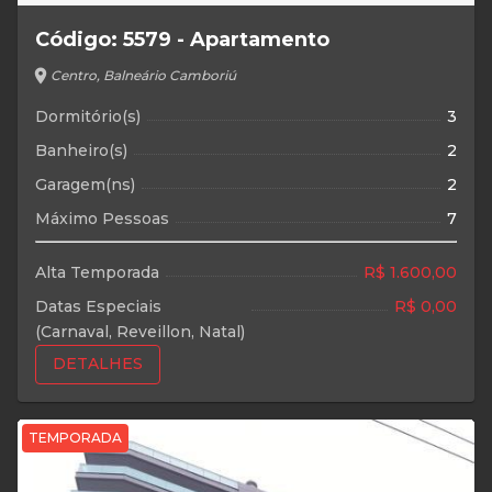
Código: 5579 - Apartamento
location_on
Centro, Balneário Camboriú
Dormitório(s)
3
Banheiro(s)
2
Garagem(ns)
2
Máximo Pessoas
7
Alta Temporada
R$ 1.600,00
Datas Especiais
R$ 0,00
(Carnaval, Reveillon, Natal)
DETALHES
TEMPORADA