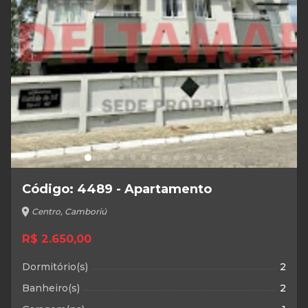
Código: 4489 - Apartamento
location_on
Centro, Camboriú
R$ 2.650,00
Dormitório(s)
2
Banheiro(s)
2