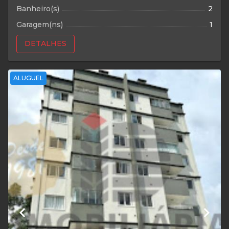
Banheiro(s)
2
Garagem(ns)
1
DETALHES
ALUGUEL
keyboard_arrow_left
keyboard_arrow_right