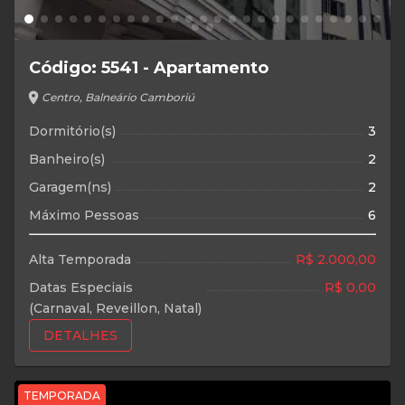
Código: 5541 - Apartamento
location_on
Centro, Balneário Camboriú
Dormitório(s)
3
Banheiro(s)
2
Garagem(ns)
2
Máximo Pessoas
6
Alta Temporada
R$ 2.000,00
Datas Especiais
R$ 0,00
(Carnaval, Reveillon, Natal)
DETALHES
TEMPORADA