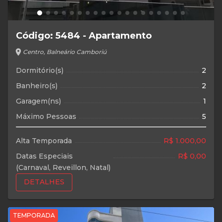
Código: 5484 - Apartamento
location_on
Centro, Balneário Camboriú
Dormitório(s)
2
Banheiro(s)
2
Garagem(ns)
1
Máximo Pessoas
5
Alta Temporada
R$ 1.000,00
Datas Especiais
R$ 0,00
(Carnaval, Reveillon, Natal)
DETALHES
TEMPORADA